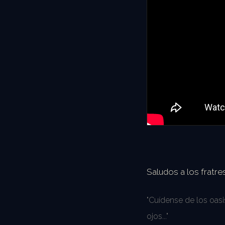
Saludos a los fratr
"Cuídense de los oas
ojos..."