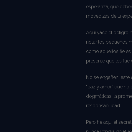
esperanza, que deberí
movedizas de la expec
Aquí yace el peligro 
notar los pequeños m
como aquellos fieles 
presente que les fue d
No se engañen: este e
“paz y amor” que no e
dogmáticas: la promesa
responsabilidad.
Pero he aquí el secr
nunca vendrá de afuer