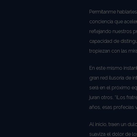
Permítanme hablarles 
conciencia que aceler
reflejando nuestros p
capacidad de distingu
tropiezan con las mi
En este mismo instant
gran red ilusoria de
será en el próximo eq
juran otros. “¡Los frat
años, esas profecías 
Al inicio, traen un du
suaviza el dolor de l