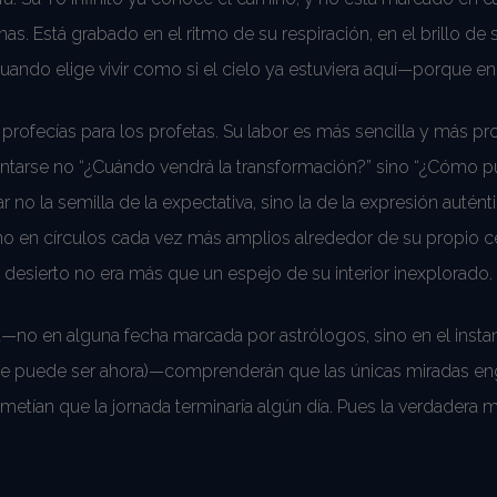
as. Está grabado en el ritmo de su respiración, en el brillo de 
ando elige vivir como si el cielo ya estuviera aquí—porque en r
s profecías para los profetas. Su labor es más sencilla y más p
tarse no “¿Cuándo vendrá la transformación?” sino “¿Cómo 
no la semilla de la expectativa, sino la de la expresión autént
sino en círculos cada vez más amplios alrededor de su propio 
 desierto no era más que un espejo de su interior inexplorado.
no en alguna fecha marcada por astrólogos, sino en el instan
ue puede ser ahora)—comprenderán que las únicas miradas en
metían que la jornada terminaría algún día. Pues la verdadera 