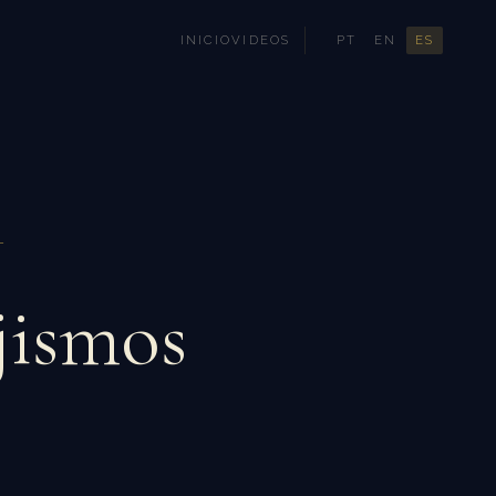
INICIO
VIDEOS
PT
EN
ES
L
ejismos