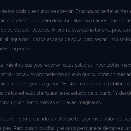
de los oasis que nunca se acercan. Esas aguas centelleantes e
an el corazón, solo para descubrir, al aproximarnos, que no e
ropios deseos. Ustedes vinieron a este plano terrenal precisa
ir el “agua real” de los espejos de agua; pero sepan: incluso l
radas engañosas.
e, mientras sus ojos recorren estas palabras, incontables mens
 internet—cada uno prometiendo aquello que su corazón más an
uinoccio!” aseguran algunos. “¡El sistema financiero babilónico
res de las estrellas aterrizarán en el estadio de tu barrio!” Y de
vienen y van como mareas en playas imaginarias.
lce alivio—como cuando, en el desierto, la primera visión de pal
os pies. Pero pasan los días, y el oasis permanece siempre a la 