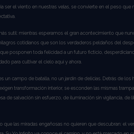
a ser el viento en nuestras velas, se convierte en el peso que 
tativa.
más sutil: mientras esperamos el gran acontecimiento que nun
ilagros cotidianos que son los verdaderos peldaños del desp
que posponen toda felicidad a un futuro ficticio, desperdician
ado para cultivar el cielo aquí y ahora.
s un campo de batalla, no un jardín de delicias. Detrás de lo
xigen transformación interior, se esconden las mismas trampas
 de salvación sin esfuerzo, de iluminación sin vigilancia, de l
eto que las miradas engañosas no quieren que descubran: el v
a. Su Yo Infinito ya conoce el camino, y no está marcado en 