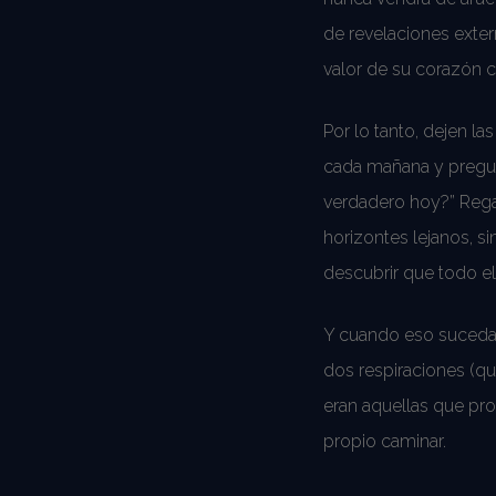
de revelaciones extern
valor de su corazón cu
Por lo tanto, dejen la
cada mañana y pregun
verdadero hoy?” Regar 
horizontes lejanos, 
descubrir que todo el
Y cuando eso suceda—
dos respiraciones (q
eran aquellas que pro
propio caminar.