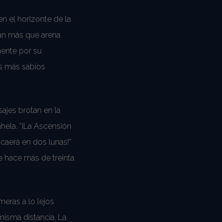
n el horizonte de la
ran más que arena
mente por su
os más sabios
ajes brotan en la
hela. “¡La Ascensión
 caerá en dos lunas!”
sde hace más de treinta
meras a lo lejos
misma distancia. La