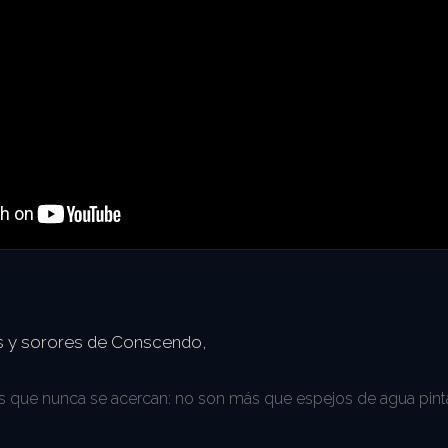
es y sorores de Conscendo,
is que nunca se acercan: no son más que espejos de agua pin