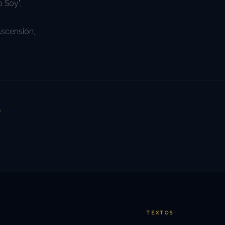
o Soy",
scensión,
S
TEXTOS