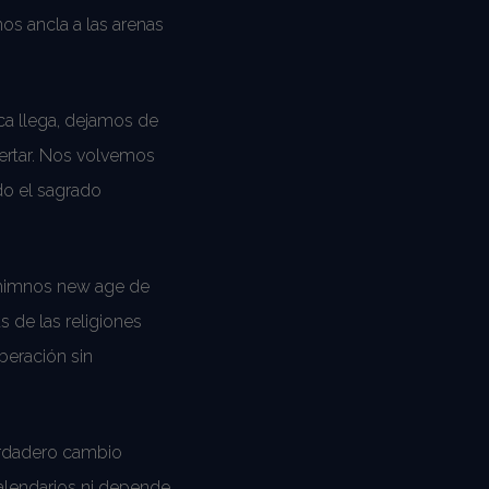
nos ancla a las arenas
ca llega, dejamos de
ertar. Nos volvemos
do el sagrado
s himnos new age de
 de las religiones
iberación sin
erdadero cambio
calendarios ni depende