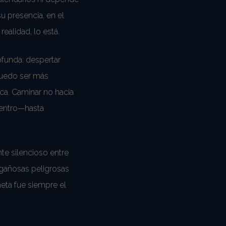
su presencia, en el
ealidad, lo está.
rofunda: despertar
puedo ser más
ica. Caminar no hacia
centro—hasta
te silencioso entre
gañosas peligrosas
meta fue siempre el